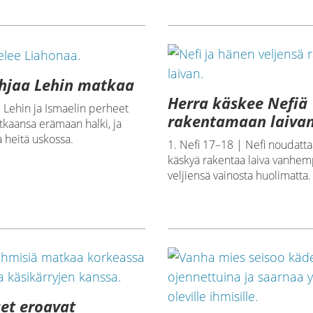
hjaa Lehin matkaa
Herra käskee Nefiä
| Lehin ja Ismaelin perheet
rakentamaan laiva
tkaansa erämaan halki, ja
 heitä uskossa.
1. Nefi 17–18 | Nefi noudatt
käskyä rakentaa laiva vanhe
veljiensä vainosta huolimatta.
set eroavat