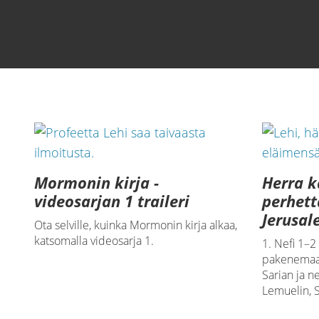
Jeesus Kristus ilmoit
Lataa video
Mormonin kirja -
Herra k
videosarjan 1 traileri
perhet
Jerusal
Ota selville, kuinka Mormonin kirja alkaa,
katsomalla videosarja 1.
1. Nefi 1–2
pakenemaan
Sarian ja n
Lemuelin, S