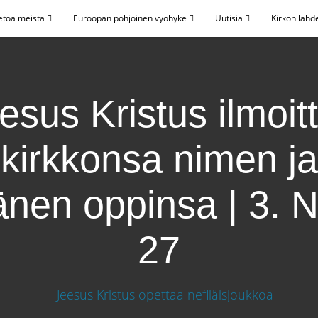
etoa meistä
Euroopan pohjoinen vyöhyke
Uutisia
Kirkon lähd
esus Kristus ilmoit
kirkkonsa nimen ja
nen oppinsa | 3. N
27