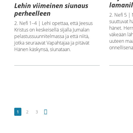
lamanil
Lehin viimeinen siunaus
perheelleen
2. Nefi 5 |
suuttuvat h
2. Nefi 1–4 | Lehi opettaa, että Jeesus
hänet. Herr
Kristus on keskeisellä sijalla Jumalan
väkeään lä
pelastussuunnitelmassa ja että niitä,
uuteen maa
jotka seuraavat Vapahtajaa ja pitävät
onnellisena
Hänen käskynsä, siunataan.
1
2
3