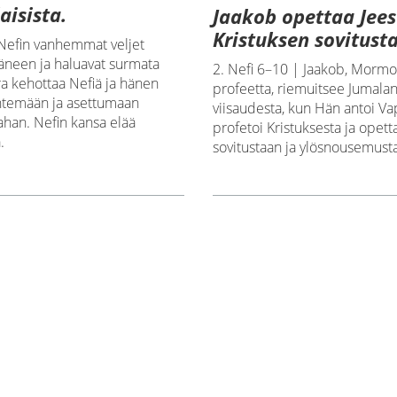
aisista.
Jaakob opettaa Jee
Kristuksen sovitust
 Nefin vanhemmat veljet
äneen ja haluavat surmata
2. Nefi 6–10 | Jaakob, Mormo
a kehottaa Nefiä ja hänen
profeetta, riemuitsee Jumala
htemään ja asettumaan
viisaudesta, kun Hän antoi Va
han. Nefin kansa elää
profetoi Kristuksesta ja opet
.
sovitustaan ja ylösnousemust