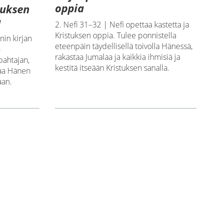
oppia
suksen
a
2. Nefi 31–32 | Nefi opettaa kastetta ja
Kristuksen oppia. Tulee ponnistella
nin kirjan
eteenpäin täydellisellä toivolla Hänessä,
n
rakastaa Jumalaa ja kaikkia ihmisiä ja
pahtajan,
kestitä itseään Kristuksen sanalla.
taa Hänen
aan.