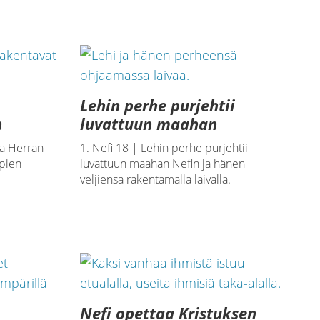
Lehin perhe purjehtii
n
luvattuun maahan
aa Herran
1. Nefi 18 | Lehin perhe purjehtii
mpien
luvattuun maahan Nefin ja hänen
veljiensä rakentamalla laivalla.
Nefi opettaa Kristuksen