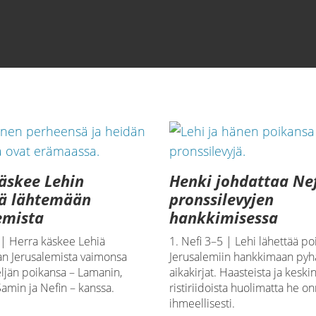
taa kirkkonsa nimen ja Hänen oppinsa | 3. Nefi 27
äskee Lehin
Henki johdattaa Ne
tä lähtemään
pronssilevyjen
emista
hankkimisessa
 | Herra käskee Lehiä
1. Nefi 3–5 | Lehi lähettää p
 Jerusalemista vaimonsa
Jerusalemiin hankkimaan pyh
eljän poikansa – Lamanin,
aikakirjat. Haasteista ja keskin
amin ja Nefin – kanssa.
ristiriidoista huolimatta he on
ihmeellisesti.