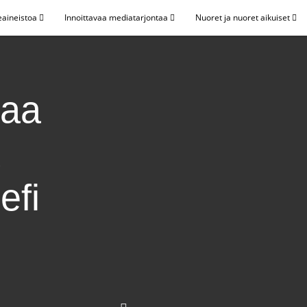
eaineistoa
Innoittavaa mediatarjontaa
Nuoret ja nuoret aikuiset
taa
efi