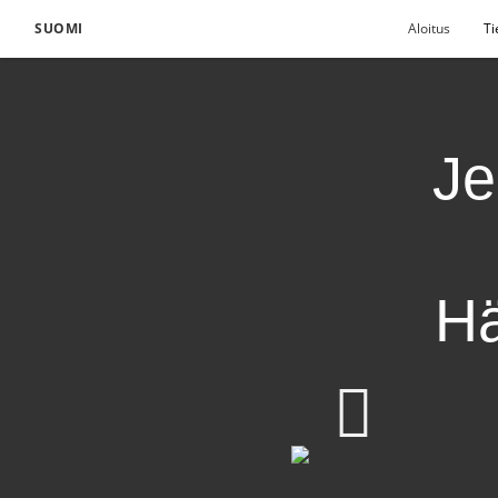
SUOMI
Aloitus
Ti
Je
Hä