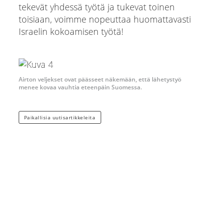
tekevät yhdessä työtä ja tukevat toinen
toisiaan, voimme nopeuttaa huomattavasti
Israelin kokoamisen työtä!
Airtojen kotiarkisto
Airton veljekset ovat päässeet näkemään, että lähetystyö
menee kovaa vauhtia eteenpäin Suomessa.
Paikallisia uutisartikkeleita