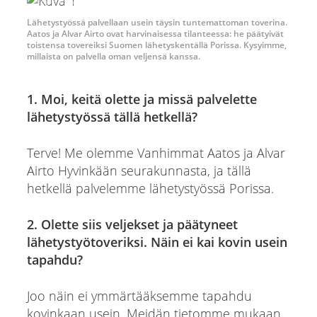
Airtojen kotiarkisto
Lähetystyössä palvellaan usein täysin tuntemattoman toverina.
Aatos ja Alvar Airto ovat harvinaisessa tilanteessa: he päätyivät
toistensa tovereiksi Suomen lähetyskentällä Porissa. Kysyimme,
millaista on palvella oman veljensä kanssa.
1. Moi, keitä olette ja missä palvelette
lähetystyössä tällä hetkellä?
Terve! Me olemme Vanhimmat Aatos ja Alvar
Airto Hyvinkään seurakunnasta, ja tällä
hetkellä palvelemme lähetystyössä Porissa.
2. Olette siis veljekset ja päätyneet
lähetystyötoveriksi. Näin ei kai kovin usein
tapahdu?
Joo näin ei ymmärtääksemme tapahdu
kovinkaan usein. Meidän tietomme mukaan