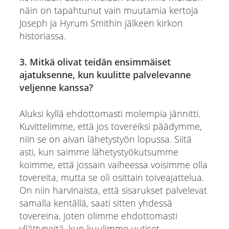
näin on tapahtunut vain muutamia kertoja
Joseph ja Hyrum Smithin jälkeen kirkon
historiassa.
3. Mitkä olivat teidän ensimmäiset
ajatuksenne, kun kuulitte palvelevanne
veljenne kanssa?
Aluksi kyllä ehdottomasti molempia jännitti.
Kuvittelimme, että jos tovereiksi päädymme,
niin se on aivan lähetystyön lopussa. Siitä
asti, kun saimme lähetystyökutsumme
koimme, että jossain vaiheessa voisimme olla
tovereita, mutta se oli osittain toiveajattelua.
On niin harvinaista, että sisarukset palvelevat
samalla kentällä, saati sitten yhdessä
tovereina, joten olimme ehdottomasti
yllättyneitä, kun kuulimme uutiset.