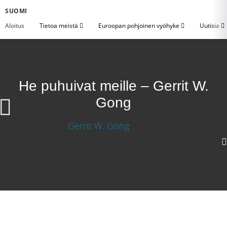
SUOMI
Aloitus
Tietoa meistä
Euroopan pohjoinen vyöhyke
Uutisia
He puhuivat meille – Gerrit W.
Gong
1080p