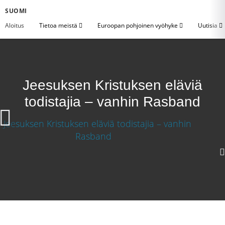
SUOMI
Aloitus
Tietoa meistä
Euroopan pohjoinen vyöhyke
Uutisia
Jeesuksen Kristuksen eläviä
todistajia – vanhin Rasband
1080p
720p
360p