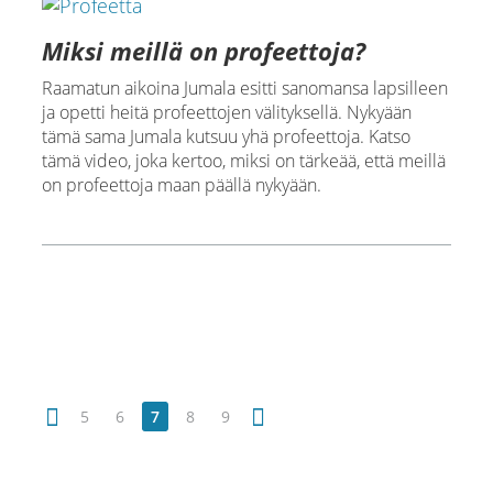
Miksi meillä on profeettoja?
Raamatun aikoina Jumala esitti sanomansa lapsilleen
ja opetti heitä profeettojen välityksellä. Nykyään
tämä sama Jumala kutsuu yhä profeettoja. Katso
tämä video, joka kertoo, miksi on tärkeää, että meillä
on profeettoja maan päällä nykyään.
5
6
7
8
9