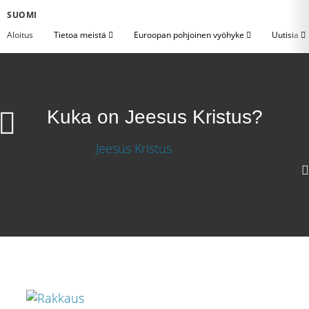
SUOMI
Aloitus
Tietoa meistä
Euroopan pohjoinen vyöhyke
Uutisia
Kuka on Jeesus Kristus?
1080p
720p
360p