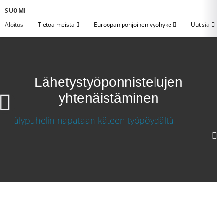
SUOMI
Aloitus
Tietoa meistä
Euroopan pohjoinen vyöhyke
Uutisia
Lähetystyöponnistelujen
yhtenäistäminen
Lähetystyöponnistelujen yhtenäistäminen
Lataa video