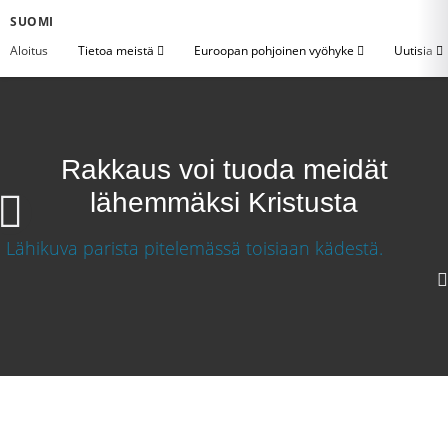
SUOMI
Aloitus
Tietoa meistä
Euroopan pohjoinen vyöhyke
Uutisia
Rakkaus voi tuoda meidät
lähemmäksi Kristusta
Rakkaus voi tuoda meidät lähemmäksi Kristusta
Lataa video