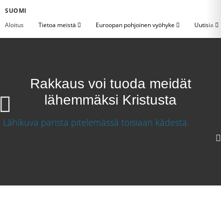
SUOMI
Aloitus
Tietoa meistä
Euroopan pohjoinen vyöhyke
Uutisia
Rakkaus voi tuoda meidät
lähemmäksi Kristusta
Rakkaus voi tuoda meidät lähemmäksi Kristusta
Lataa video