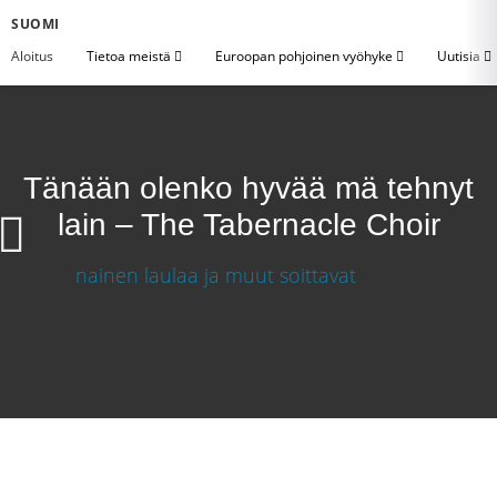
SUOMI
Aloitus
Tietoa meistä
Euroopan pohjoinen vyöhyke
Uutisia
Tänään olenko hyvää mä tehnyt
lain – The Tabernacle Choir