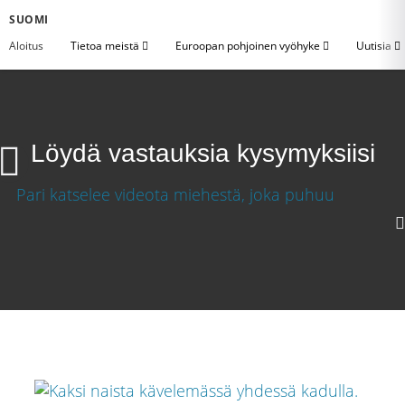
SUOMI
Aloitus
Tietoa meistä
Euroopan pohjoinen vyöhyke
Uutisia
Löydä vastauksia kysymyksiisi
1080p