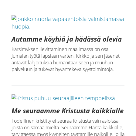
Autamme köyhiä ja hädässä olevia
Kärsimyksen lievittäminen maailmassa on osa
Jumalan työtä lapsiaan varten. Kirkko ja sen jäsenet
antavat lahjoituksia humanitaariseen ja muuhun
palveluun ja tukevat hyväntekeväisyystoimintoja.
Me seuraamme Kristusta kaikkialle
Todellinen kristitty ei seuraa Kristusta vain asioissa,
joista on samaa mieltä. Seuraamme Häntä kaikkialle,
tarvittaessa myös kyynelten täyttämille paikoille, joilla