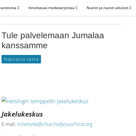
eaineistoa
Innoittavaa mediatarjontaa
Nuoret ja nuoret aikuiset
Tule palvelemaan Jumalaa
kanssamme
Napsauta tästä
Jakelukeskus
E-mail:
rchelsinki@churchofjesuschrist.org