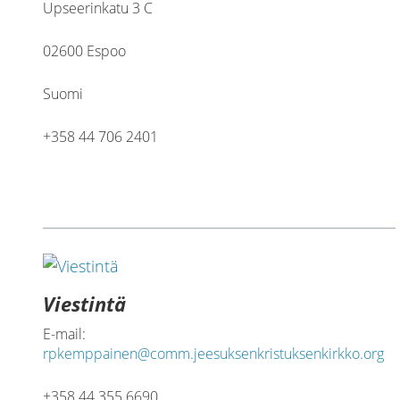
Upseerinkatu 3 C
02600 Espoo
Suomi
+358 44 706 2401
Viestintä
E-mail:
rpkemppainen@comm.jeesuksenkristuksenkirkko.org
+358 44 355 6690