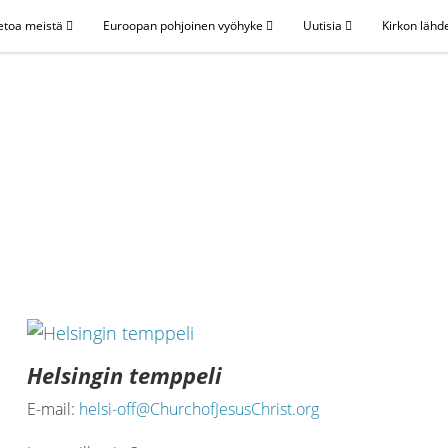
etoa meistä
Euroopan pohjoinen vyöhyke
Uutisia
Kirkon lähd
Helsingin temppeli
E-mail:
helsi-off@ChurchofJesusChrist.org