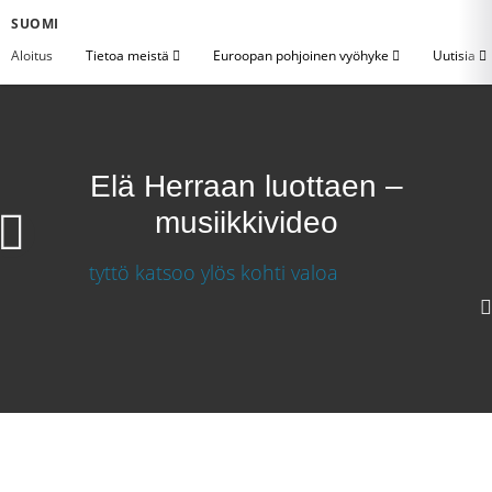
SUOMI
Aloitus
Tietoa meistä
Euroopan pohjoinen vyöhyke
Uutisia
Elä Herraan luottaen –
musiikkivideo
Elä Herraan luottaen – musiikkivideo
Lataa video