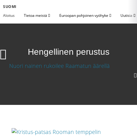
SUOMI
Aloitus
Tietoa meistä
Euroopan pohjoinen vyöhyke
Uutisia
Hengellinen perustus
Hengellinen perustus
Lataa video