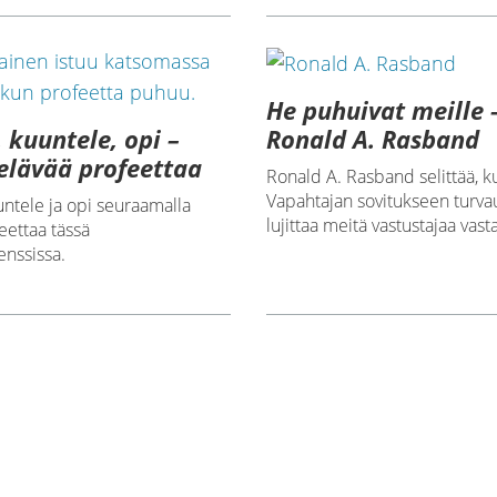
He puhuivat meille 
, kuuntele, opi –
Ronald A. Rasband
elävää profeettaa
Ronald A. Rasband selittää, k
Vapahtajan sovitukseen turv
untele ja opi seuraamalla
lujittaa meitä vastustajaa vast
eettaa tässä
enssissa.