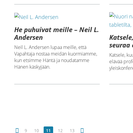
He puhuivat meille – Neil L.
Katsele
Andersen
seuraa 
Neil L. Andersen lupaa meille, että
Vapahtaja nostaa meidän kuormiamme,
Katsele, ku
kun etsimme Häntä ja noudatamme
elävää prof
Hänen käskyjään.
yleiskonfer
9
10
11
12
13