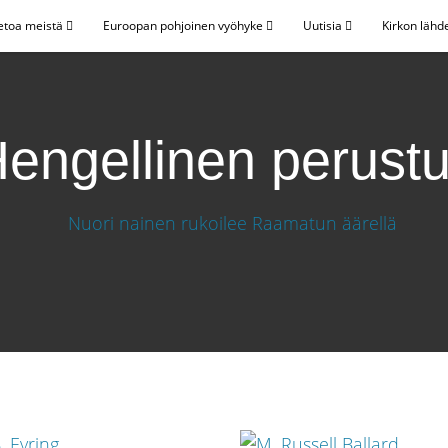
etoa meistä
Euroopan pohjoinen vyöhyke
Uutisia
Kirkon lähd
engellinen perust