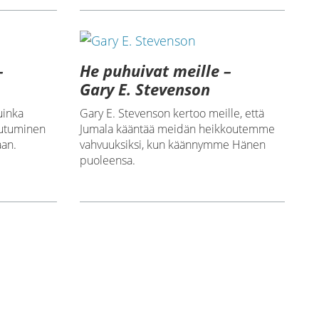
–
He puhuivat meille –
Gary E. Stevenson
uinka
Gary E. Stevenson kertoo meille, että
autuminen
Jumala kääntää meidän heikkoutemme
aan.
vahvuuksiksi, kun käännymme Hänen
puoleensa.