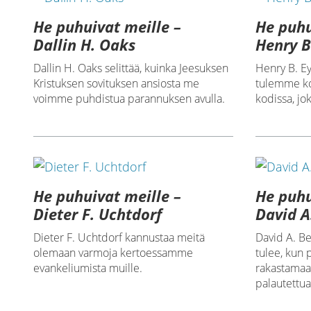
He puhuivat meille –
He puhu
Dallin H. Oaks
Henry B
Dallin H. Oaks selittää, kuinka Jeesuksen
Henry B. Ey
Kristuksen sovituksen ansiosta me
tulemme k
voimme puhdistua parannuksen avulla.
kodissa, jo
He puhuivat meille –
He puhu
Dieter F. Uchtdorf
David A
Dieter F. Uchtdorf kannustaa meitä
David A. Be
olemaan varmoja kertoessamme
tulee, kun
evankeliumista muille.
rakastamaa
palautettua