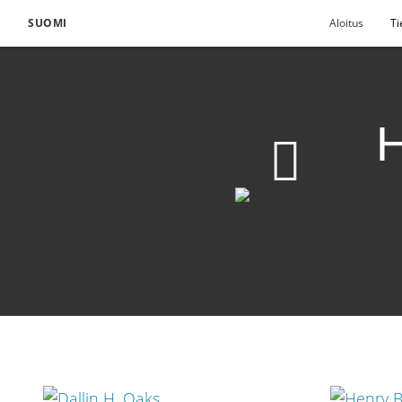
SUOMI
Aloitus
Ti
H
Hengellinen perustus
Lataa video