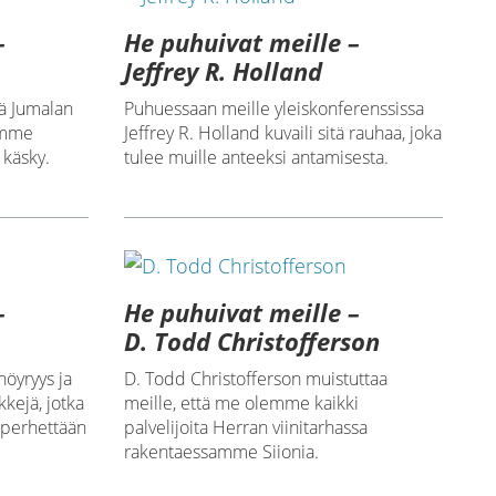
–
He puhuivat meille –
Jeffrey R. Holland
tä Jumalan
Puhuessaan meille yleiskonferenssissa
emme
Jeffrey R. Holland kuvaili sitä rauhaa, joka
 käsky.
tulee muille anteeksi antamisesta.
–
He puhuivat meille –
D. Todd Christofferson
nöyryys ja
D. Todd Christofferson muistuttaa
kejä, jotka
meille, että me olemme kaikki
 perhettään
palvelijoita Herran viinitarhassa
rakentaessamme Siionia.