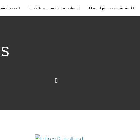
eaineistoa
Innoittavaa mediatarjontaa
Nuoret ja nuoret aikuiset
us