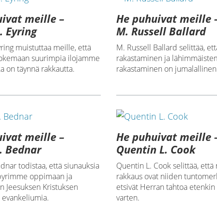
ivat meille –
He puhuivat meille 
. Eyring
M. Russell Ballard
ring muistuttaa meille, että
M. Russell Ballard selittää, et
okemaan suurimpia ilojamme
rakastaminen ja lähimmäist
ka on täynnä rakkautta.
rakastaminen on jumalallinen
ivat meille –
He puhuivat meille 
. Bednar
Quentin L. Cook
dnar todistaa, että siunauksia
Quentin L. Cook selittää, että 
 pyrimme oppimaan ja
rakkaus ovat niiden tuntomerk
n Jeesuksen Kristuksen
etsivät Herran tahtoa etenkin
 evankeliumia.
varten.