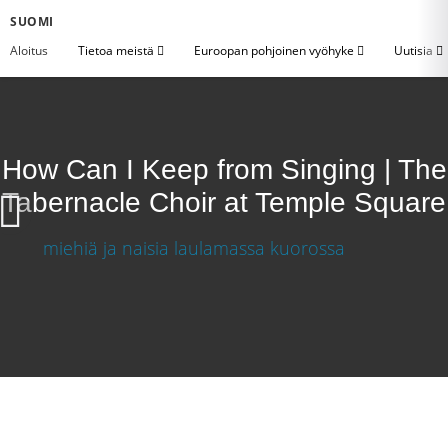
SUOMI
Aloitus
Tietoa meistä
Euroopan pohjoinen vyöhyke
Uutisia
How Can I Keep from Singing | The
Tabernacle Choir at Temple Square