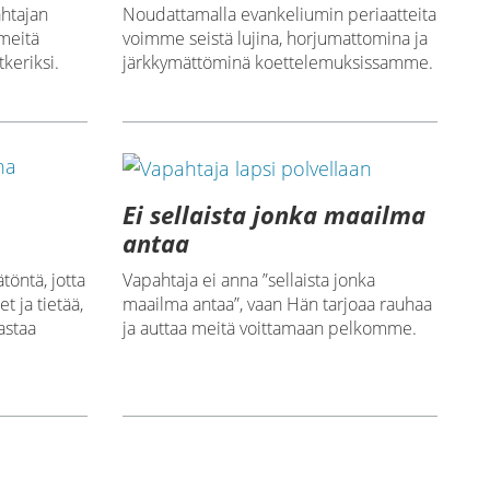
htajan
Noudattamalla evankeliumin periaatteita
meitä
voimme seistä lujina, horjumattomina ja
keriksi.
järkkymättöminä koettelemuksissamme.
Ei sellaista jonka maailma
antaa
töntä, jotta
Vapahtaja ei anna ”sellaista jonka
 ja tietää,
maailma antaa”, vaan Hän tarjoaa rauhaa
astaa
ja auttaa meitä voittamaan pelkomme.