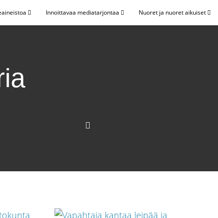
eaineistoa
Innoittavaa mediatarjontaa
Nuoret ja nuoret aikuiset
ria