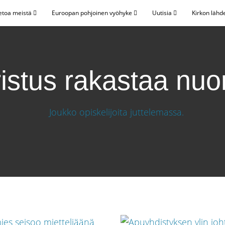
etoa meistä
Euroopan pohjoinen vyöhyke
Uutisia
Kirkon lähd
istus rakastaa nuo
a