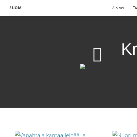
SUOMI
Aloitus
Ti
Kr
Kristus rakastaa nuori
Lataa video