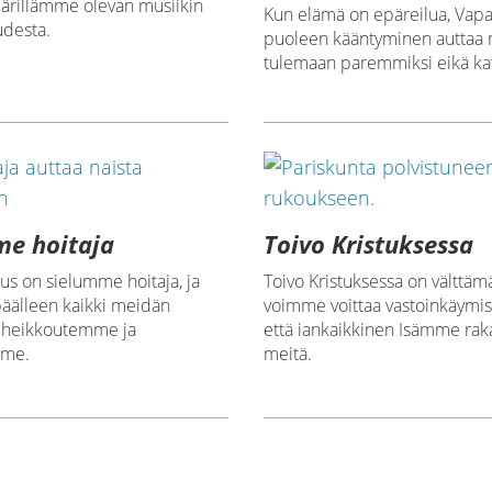
ärillämme olevan musiikin
Kun elämä on epäreilua, Vapa
udesta.
puoleen kääntyminen auttaa 
tulemaan paremmiksi eikä kat
me hoitaja
Toivo Kristuksessa
tus on sielumme hoitaja, ja
Toivo Kristuksessa on välttämä
päälleen kaikki meidän
voimme voittaa vastoinkäymiset
 heikkoutemme ja
että iankaikkinen Isämme rak
mme.
meitä.