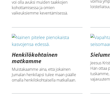
voimia ymp
voi olla avuksi muiden taakkojen
loisteliaisu
kohottamisessa ja omien
vaikeuksiemme keventämisessä.
Henkilökohtainen
Sielum
matkamme
Jeesus Kris
Hän ottaa 
Muistakaamme aina, että jokainen
tuskamme,
Jumalan henkilapsi tulee maan päälle
vajavuute
omalla henkilökohtaisella matkallaan.