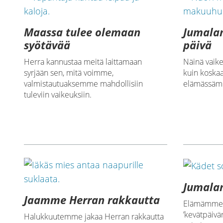
Maassa tulee olemaan
Jumalan
syötävää
päivä
Herra kannustaa meitä laittamaan
Näinä vaik
syrjään sen, mitä voimme,
kuin koskaa
valmistautuaksemme mahdollisiin
elämässämm
tuleviin vaikeuksiin.
Jumala
Jaamme Herran rakkautta
Elämämme v
’kevätpäivä
Halukkuutemme jakaa Herran rakkautta