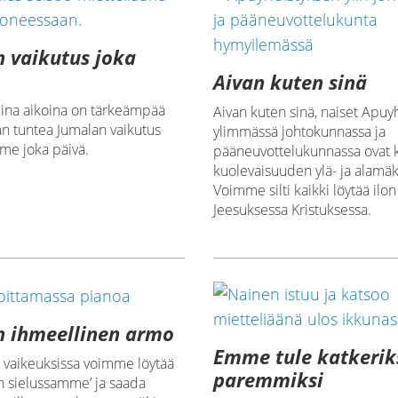
 vaikutus joka
Aivan kuten sinä
eina aikoina on tärkeämpää
Aivan kuten sinä, naiset Apuy
n tuntea Jumalan vaikutus
ylimmässä johtokunnassa ja
e joka päivä.
pääneuvottelukunnassa ovat 
kuolevaisuuden ylä- ja alamäk
Voimme silti kaikki löytää ilon
Jeesuksessa Kristuksessa.
n ihmeellinen armo
Emme tule katkerik
aikeuksissa voimme löytää
paremmiksi
n sielussamme’ ja saada