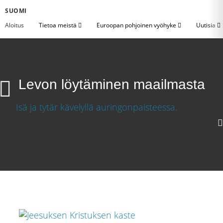
SUOMI
Aloitus
Tietoa meistä
Euroopan pohjoinen vyöhyke
Uutisia
Levon löytäminen maailmasta
Levon löytäminen maailmasta
Lataa video