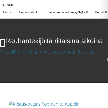
SUOMI
Aloitus
Tietoa meistä
Euroopan pohjoinen vyöhyke
Uutisia
Rauhantekijöitä riitaisina aikoina
Rauhantekijöitä riitaisina aikoina
Lataa video