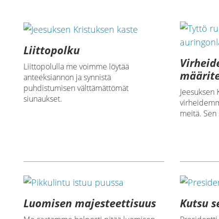
Liittopolku
Virheid
Liittopolulla me voimme löytää
määrite
anteeksiannon ja synnistä
puhdistumisen välttämättömät
Jeesuksen K
siunaukset.
virheidemme
meitä. Sen 
Luomisen majesteettisuus
Kutsu s