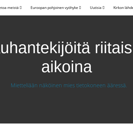
etoa meistä
Euroopan pohjoinen vyöhyke
Uutisia
Kirkon lähd
hantekijöitä riitai
aikoina
ina aikoina