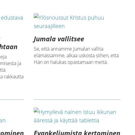
a
Jumala vallitsee
ohtaan
Se, että annamme Jumalan vallita
elämässämme, alkaa uskosta siihen, että
leja
Hän on halukas opastamaan meitä.
amisesta ja
ttä
a rakkautta
tominen
Evankeliumista kertominen