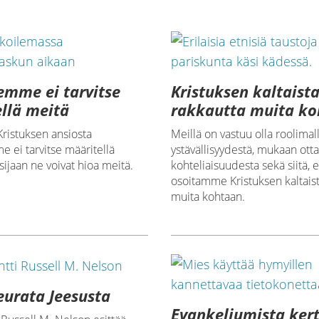
emme ei tarvitse
Kristuksen kaltaist
llä meitä
rakkautta muita k
ristuksen ansiosta
Meillä on vastuu olla roolimal
 ei tarvitse määritellä
ystävällisyydestä, mukaan ott
sijaan ne voivat hioa meitä.
kohteliaisuudesta sekä siitä, e
osoitamme Kristuksen kaltaist
muita kohtaan.
eurata Jeesusta
Evankeliumista ker