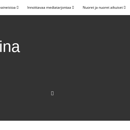
eaineistoa
Innoittavaa mediatarjontaa
Nuoret ja nuoret aikuiset
sina