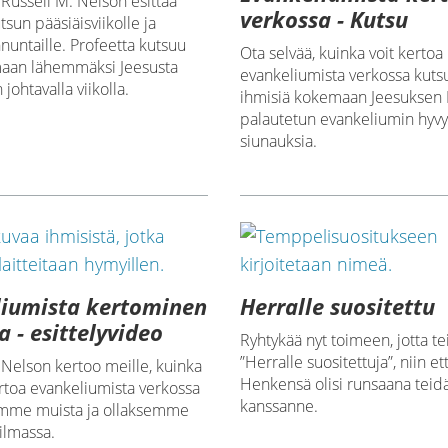
 Russell M. Nelson esittää
verkossa - Kutsu
tsun pääsiäisviikolle ja
nuntaille. Profeetta kutsuu
Ota selvää, kuinka voit kertoa
maan lähemmäksi Jeesusta
evankeliumista verkossa kuts
johtavalla viikolla.
ihmisiä kokemaan Jeesuksen 
palautetun evankeliumin hyvyy
siunauksia.
liumista kertominen
Herralle suositettu
a - esittelyvideo
Ryhtykää nyt toimeen, jotta te
”Herralle suositettuja”, niin e
 Nelson kertoo meille, kuinka
Henkensä olisi runsaana teid
toa evankeliumista verkossa
kanssanne.
mme muista ja ollaksemme
ilmassa.