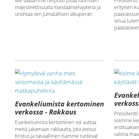
Me saatamme helposti pitää luomisen
Presidentti
majesteettisuutta itsestäänselvyytenä ja
erityisen ku
unohtaa sen jumalallisen alkuperän.
pääsiäissun
sinua tule
pääsiäiseen 
Evanke
verkoss
Evankeliumista kertominen
verkossa - Rakkaus
Presidentti
voimme ker
Evankeliumista kertominen voi auttaa
erottuakse
meitä jakamaan rakkautta, jota Jeesus
valona maa
Kristus ja taivaallinen Isämme tuntevat