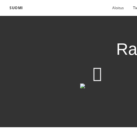
SUOMI
Aloitus
Ti
Rau
Rauhantekijöitä riitais
Lataa video