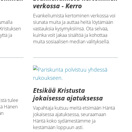
verkossa - Kerro
Evankeliumista kertominen verkossa voi
umalla
siunata muita ja auttaa heitä löytämään
Kristuksen
vastauksia kysymyksiinsä. Ota selvää,
ttä ja
kuinka voit jakaa sisältöä ja kohottaa
muita sosiaalisen median välityksellä.
Etsikää Kristusta
jokaisessa ajatuksessa
istä tulee
ttä Hänen
Vapahtaja kutsuu meitä etsimään Häntä
än
jokaisessa ajatuksessa, seuraamaan
Häntä koko sydämestämme ja
kestämään loppuun asti.