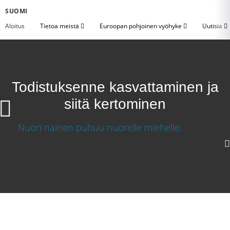
SUOMI
Aloitus
Tietoa meistä
Euroopan pohjoinen vyöhyke
Uutisia
Todistuksenne kasvattaminen ja
siitä kertominen
Todistuksenne kasvattaminen ja siitä
kertominen
Lataa video