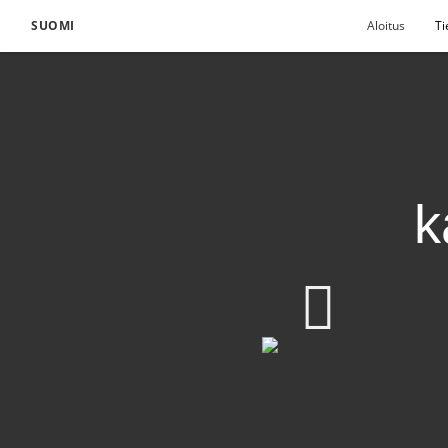
SUOMI
Aloitus
Ti
k
Todistuksenne kasvatt