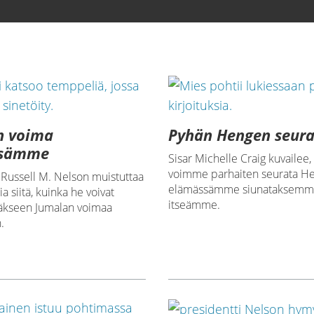
n voima
Pyhän Hengen seur
ssämme
Sisar Michelle Craig kuvailee,
voimme parhaiten seurata H
 Russell M. Nelson muistuttaa
elämässämme siunataksemme
ia siitä, kuinka he voivat
itseämme.
väkseen Jumalan voimaa
.