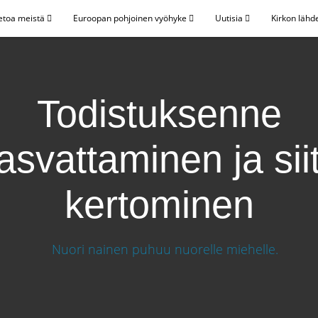
etoa meistä
Euroopan pohjoinen vyöhyke
Uutisia
Kirkon lähd
Todistuksenne
asvattaminen ja sii
kertominen
aminen ja siitä kertominen