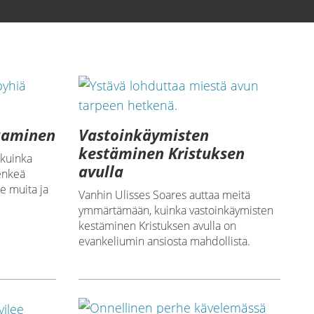
aaminen
Vastoinkäymisten
kestäminen Kristuksen
 kuinka
avulla
enkeä
 muita ja
Vanhin Ulisses Soares auttaa meitä
ymmärtämään, kuinka vastoinkäymisten
kestäminen Kristuksen avulla on
evankeliumin ansiosta mahdollista.