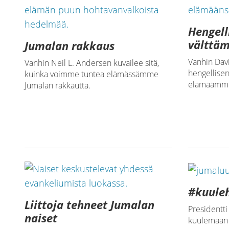
Hengell
välttä
Jumalan rakkaus
Vanhin Davi
Vanhin Neil L. Andersen kuvailee sitä,
hengellise
kuinka voimme tuntea elämässämme
elämäämm
Jumalan rakkautta.
#kuule
Liittoja tehneet Jumalan
Presidentt
naiset
kuulemaan 