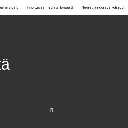
eaineistoa
Innoittavaa mediatarjontaa
Nuoret ja nuoret aikuiset
tä