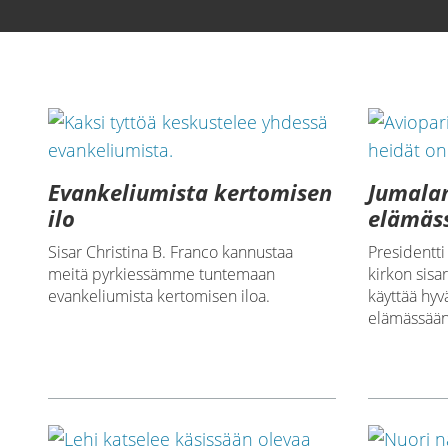
Lataa video
Evankeliumista kertomisen
Jumala
ilo
elämä
Sisar Christina B. Franco kannustaa
Presidentti
meitä pyrkiessämme tuntemaan
kirkon sisar
evankeliumista kertomisen iloa.
käyttää hy
elämässään