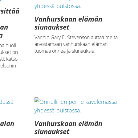
esittää
Vanhurskaan elämän
siunaukset
ian
a
Vanhin Gary E. Stevenson auttaa meitä
arvostamaan vanhurskaan elämän
ma huoli
tuomaa onnea ja siunauksia.
lukset on
ti, katso
Nelsonin
malan
Vanhurskaan elämän
siunaukset