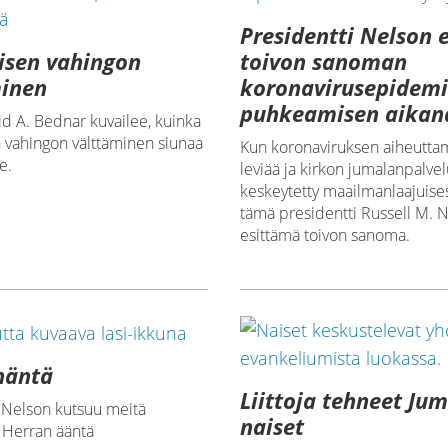
Presidentti Nelson 
isen vahingon
toivon sanoman
minen
koronavirusepidem
puhkeamisen aikan
d A. Bednar kuvailee, kuinka
n vahingon välttäminen siunaa
Kun koronaviruksen aiheutta
e.
leviää ja kirkon jumalanpalve
keskeytetty maailmanlaajuises
tämä presidentti Russell M. 
esittämä toivon sanoma.
häntä
Liittoja tehneet Ju
i Nelson kutsuu meitä
naiset
Herran ääntä