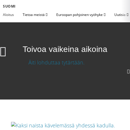
SUOMI
Aloitus
Tietoa meistä
Euroopan pohjoinen vyöhyke
Uutisia
Toivoa vaikeina aikoina
Toivoa vaikeina aikoina
Lataa video