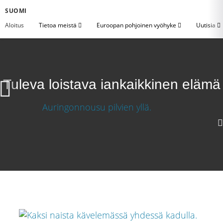
SUOMI
Aloitus
Tietoa meistä
Euroopan pohjoinen vyöhyke
Uutisia
Tuleva loistava iankaikkinen elämä
Tuleva loistava iankaikkinen elämä
Lataa video