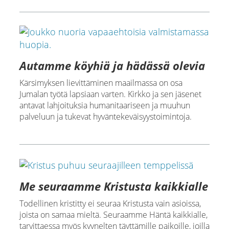
Autamme köyhiä ja hädässä olevia
Kärsimyksen lievittäminen maailmassa on osa
Jumalan työtä lapsiaan varten. Kirkko ja sen jäsenet
antavat lahjoituksia humanitaariseen ja muuhun
palveluun ja tukevat hyväntekeväisyystoimintoja.
Me seuraamme Kristusta kaikkialle
Todellinen kristitty ei seuraa Kristusta vain asioissa,
joista on samaa mieltä. Seuraamme Häntä kaikkialle,
tarvittaessa myös kyynelten täyttämille paikoille, joilla