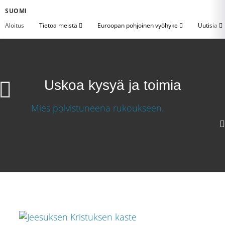
SUOMI
Aloitus
Tietoa meistä
Euroopan pohjoinen vyöhyke
Uutisia
Uskoa kysyä ja toimia
Uskoa kysyä ja toimia
Lataa video