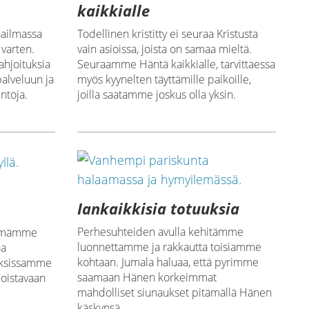
kaikkialle
aailmassa
Todellinen kristitty ei seuraa Kristusta
 varten.
vain asioissa, joista on samaa mieltä.
ahjoituksia
Seuraamme Häntä kaikkialle, tarvittaessa
alveluun ja
myös kyynelten täyttämille paikoille,
ntoja.
joilla saatamme joskus olla yksin.
Iankaikkisia totuuksia
ä
Perhesuhteiden avulla kehitämme
kemämme
luonnettamme ja rakkautta toisiamme
aa
kohtaan. Jumala haluaa, että pyrimme
uksissamme
saamaan Hänen korkeimmat
oistavaan
mahdolliset siunaukset pitämällä Hänen
käskynsä.