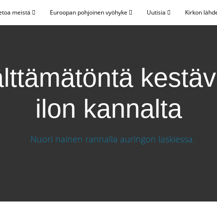
etoa meistä
Euroopan pohjoinen vyöhyke
Uutisia
Kirkon lähd
lttämätöntä kestä
ilon kannalta
n ilon kannalta