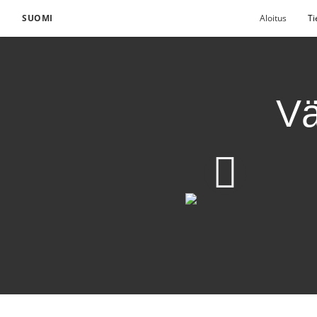
SUOMI
Aloitus
Ti
Vä
Välttämätöntä kestävä
Lataa video