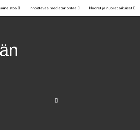
eaineistoa
Innoittavaa mediatarjontaa
Nuoret ja nuoret aikuiset
vän