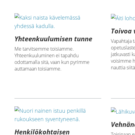
Toivoa 
Yhteenkuulumisen tunne
Vapahtaja t
opetuslast
Me tarvitsemme toisiamme.
jatkuvasti 
Yhteenkuuluminen ei tapahdu
voisimme h
odottamalla sitä, vaan kun pyrimme
nauttia siitä
auttamaan toisiamme.
Vehnänä
Henkilökohtaisen
Toisinaan e