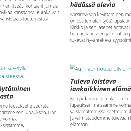
hädässä olevia
llinen itseäsi kohtaan! Jumala
hylkää kansaansa. Kuinka voit
Kärsimyksen lievittäminen m
 vahvistaa sitoutumistasi
on osa Jumalan työtä lapsiaan
Kirkko ja sen jäsenet antavat l
humanitaariseen ja muuhun p
tukevat hyväntekeväisyystoimi
Tuleva loistava
löytäminen
iankaikkinen eläm
asta
Kun pidämme Jumalalle te
lupaukset, me saamme voim
me Jeesukselle seurata
väistämättömissä koettelem
idämme sen lupauksen, Hän
ja valmistaudumme tulevaan l
le voimaa
elämään.
uksissamme,