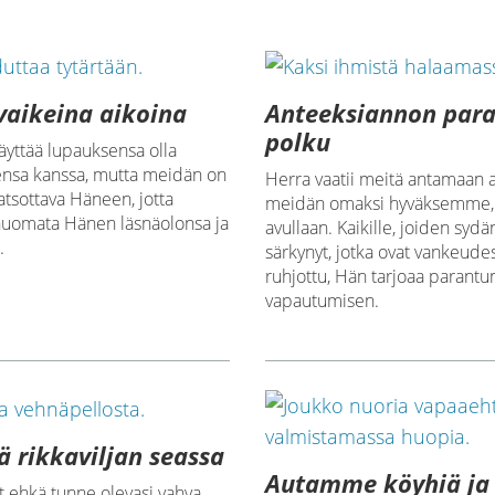
vaikeina aikoina
Anteeksiannon par
polku
äyttää lupauksensa olla
ensa kanssa, mutta meidän on
Herra vaatii meitä antamaan 
katsottava Häneen, jotta
meidän omaksi hyväksemme
uomata Hänen läsnäolonsa ja
avullaan. Kaikille, joiden sydä
.
särkynyt, jotka ovat vankeudes
ruhjottu, Hän tarjoaa parantu
vapautumisen.
 rikkaviljan seassa
Autamme köyhiä ja
t ehkä tunne olevasi vahva.