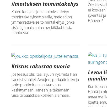
ilmoituksen toimintakehys
Ole kärsivä
ei koskaan 
Kuten lentäjät, jotka toimivat tietyn
syventää ja
toimintakehyksen sisällä, meidän on
Häneen?
ymmärrettävä se toimintakehys, jonka
sisällä Jumala antaa henkilökohtaista
ilmoitusta.
Kristus rakastaa nuoria
Levon 
Jos Jeesus olisi täällä juuri nyt, mitä Hän
maailm
sanoisi sinulle? Arvojen, periaatteiden ja
opin pohtiminen auttaa sinua
Kun lupaam
keskittymään Häneen ja tekemään
Häntä ja p
viisaita päätöksiä koskien elämääsi.
antaa meil
koettelem