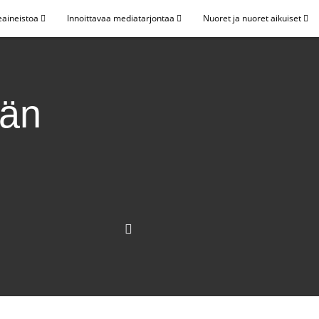
eaineistoa
Innoittavaa mediatarjontaa
Nuoret ja nuoret aikuiset
vän