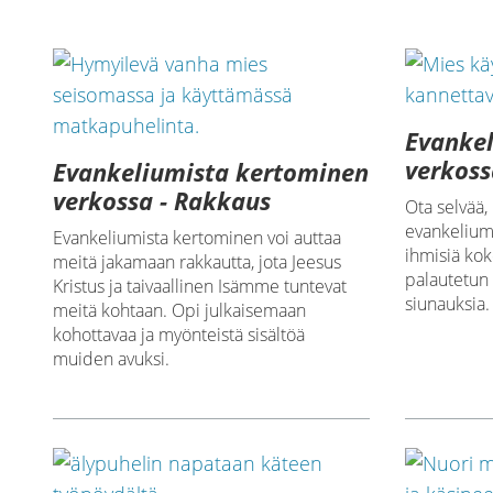
Evanke
verkoss
Evankeliumista kertominen
verkossa - Rakkaus
Ota selvää,
evankelium
Evankeliumista kertominen voi auttaa
ihmisiä ko
meitä jakamaan rakkautta, jota Jeesus
palautetun 
Kristus ja taivaallinen Isämme tuntevat
siunauksia.
meitä kohtaan. Opi julkaisemaan
kohottavaa ja myönteistä sisältöä
muiden avuksi.