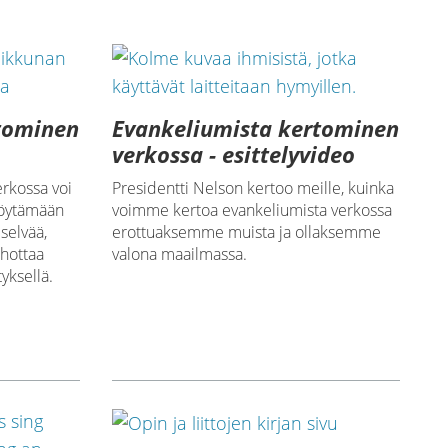
tominen
Evankeliumista kertominen
verkossa - esittelyvideo
rkossa voi
Presidentti Nelson kertoo meille, kuinka
 löytämään
voimme kertoa evankeliumista verkossa
selvää,
erottuaksemme muista ja ollaksemme
ohottaa
valona maailmassa.
yksellä.