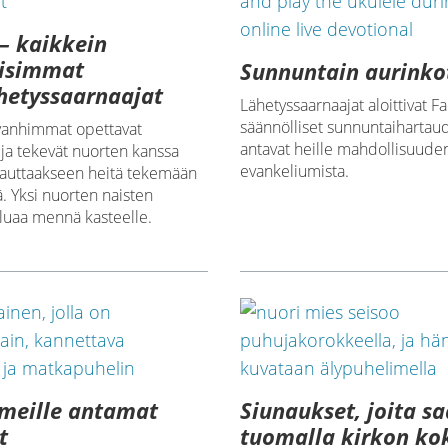
– kaikkein
lisimmat
Sunnuntain aurinko
hetyssaarnaajat
Lähetyssaarnaajat aloittivat 
säännölliset sunnuntaihartaud
vanhimmat opettavat
antavat heille mahdollisuud
ja tekevät nuorten kanssa
evankeliumista.
ä auttaakseen heitä tekemään
ä. Yksi nuorten naisten
aluaa mennä kasteelle.
meille antamat
Siunaukset, joita s
t
tuomalla kirkon ko