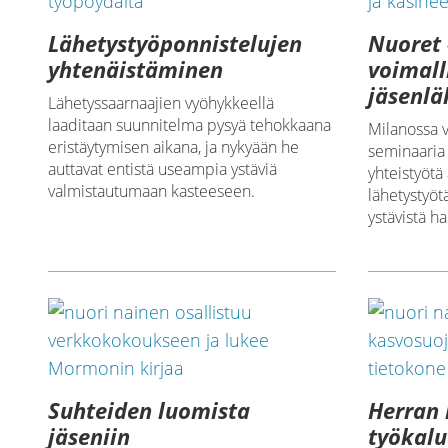
Lähetystyöponnistelujen
Nuoret 
yhtenäistäminen
voimal
jäsenlä
Lähetyssaarnaajien vyöhykkeellä
laaditaan suunnitelma pysyä tehokkaana
Milanossa 
eristäytymisen aikana, ja nykyään he
seminaaria 
auttavat entistä useampia ystäviä
yhteistyöt
valmistautumaan kasteeseen.
lähetystyöt
ystävistä h
Suhteiden luomista
Herran 
jäseniin
työkalu