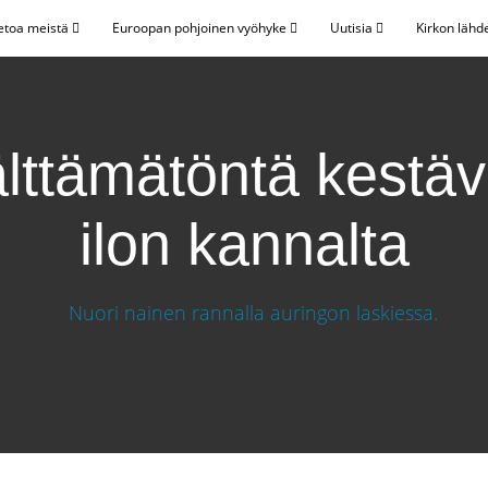
etoa meistä
Euroopan pohjoinen vyöhyke
Uutisia
Kirkon lähd
lttämätöntä kestä
ilon kannalta
n ilon kannalta