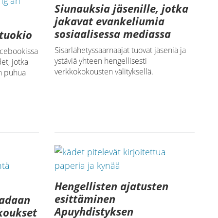
Siunauksia jäsenille, jotka
jakavat evankeliumia
sosiaalisessa mediassa
tuokio
Sisarlähetyssaarnaajat tuovat jäseniä ja
Facebookissa
ystäviä yhteen hengellisesti
et, jotka
verkkokokousten välityksellä.
en puhua
Hengellisten ajatusten
esittäminen
aadaan
Apuyhdistyksen
koukset