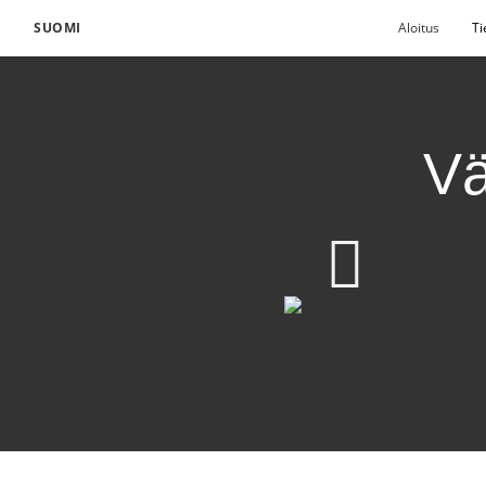
SUOMI
Aloitus
Ti
Vä
Välttämätöntä kestävä
Lataa video