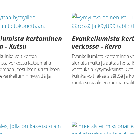
liumista kertominen
Evankeliumista ker
a - Kutsu
verkossa - Kerro
 kuinka voit kertoa
Evankeliumista kertominen ve
ista verkossa kutsumalla
siunata muita ja auttaa heitä
kemaan Jeesuksen Kristuksen
vastauksia kysymyksiinsä. Ota 
evankeliumin hyvyyttä ja
kuinka voit jakaa sisältöä ja k
muita sosiaalisen median välit