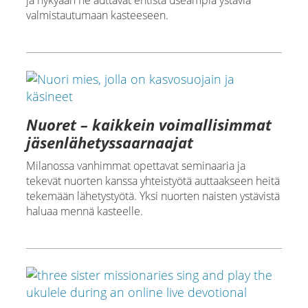
ja nykyään he auttavat entistä useampia ystäviä
valmistautumaan kasteeseen.
Nuoret – kaikkein voimallisimmat
jäsenlähetyssaarnaajat
Milanossa vanhimmat opettavat seminaaria ja
tekevät nuorten kanssa yhteistyötä auttaakseen heitä
tekemään lähetystyötä. Yksi nuorten naisten ystävistä
haluaa mennä kasteelle.