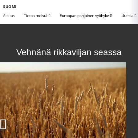
SUOMI
Aloitus
Tietoa meistä
Euroopan pohjoinen vyöhyke
Uutisia
Vehnänä rikkaviljan seassa