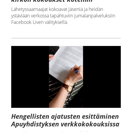
Lähetyssaarnaajat kokoavat jäseniä ja heidän
ystäviään verkossa tapahtuviin jumalanpalveluksiin
Facebook Liven välityksellä.
Hengellisten ajatusten esittäminen
Apuyhdistyksen verkkokokouksissa