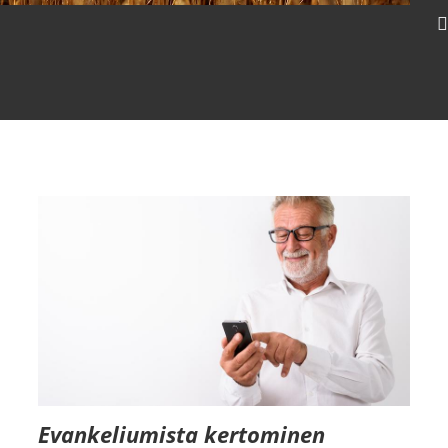
Vehnänä rikkaviljan seassa
Lataa video
Evankeliumista kertominen