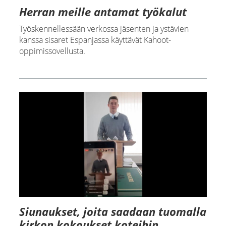
Herran meille antamat työkalut
Työskennellessään verkossa jäsenten ja ystävien
kanssa sisaret Espanjassa käyttävät Kahoot-
oppimissovellusta.
Siunaukset, joita saadaan tuomalla
kirkon kokoukset koteihin