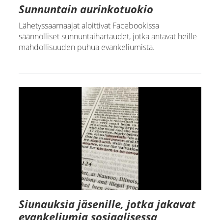
Sunnuntain aurinkotuokio
Lähetyssaarnaajat aloittivat Facebookissa
säännölliset sunnuntaihartaudet, jotka antavat heille
mahdollisuuden puhua evankeliumista.
Siunauksia jäsenille, jotka jakavat
evankeliumia sosiaalisessa