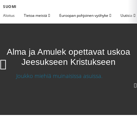
SUOMI
Aloitus
Tietoa meistä
Euroopan pohjoinen vyöhyke
Uutisia
Alma ja Amulek opettavat uskoa
Jeesukseen Kristukseen
Alma ja Amulek opettavat uskoa Jeesukseen
Kristukseen
Lataa video