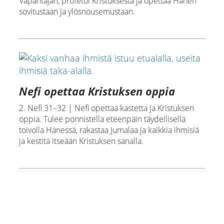
Vapahtajan, profetoi Kristuksesta ja opettaa Hänen
sovitustaan ja ylösnousemustaan.
Nefi opettaa Kristuksen oppia
2. Nefi 31–32 | Nefi opettaa kastetta ja Kristuksen
oppia. Tulee ponnistella eteenpäin täydellisellä
toivolla Hänessä, rakastaa Jumalaa ja kaikkia ihmisiä
ja kestitä itseään Kristuksen sanalla.