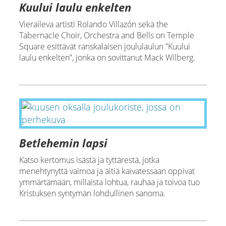
Kuului laulu enkelten
Vieraileva artisti Rolando Villazón sekä the
Tabernacle Choir, Orchestra and Bells on Temple
Square esittävät ranskalaisen joululaulun ”Kuului
laulu enkelten”, jonka on sovittanut Mack Wilberg.
Betlehemin lapsi
Katso kertomus isästä ja tyttärestä, jotka
menehtynyttä vaimoa ja äitiä kaivatessaan oppivat
ymmärtämään, millaista lohtua, rauhaa ja toivoa tuo
Kristuksen syntymän lohdullinen sanoma.