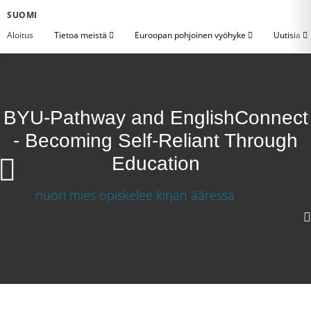
SUOMI
Aloitus
Tietoa meistä
Euroopan pohjoinen vyöhyke
Uutisia
BYU-Pathway and EnglishConnect
- Becoming Self-Reliant Through
Education
BYU-Pathway ja EnglishConnect –
Omavaraiseksi koulutuksen avulla
Lataa video