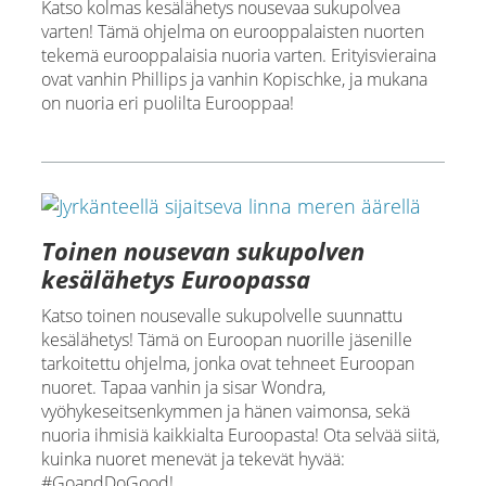
Katso kolmas kesälähetys nousevaa sukupolvea
varten! Tämä ohjelma on eurooppalaisten nuorten
tekemä eurooppalaisia nuoria varten. Erityisvieraina
ovat vanhin Phillips ja vanhin Kopischke, ja mukana
on nuoria eri puolilta Eurooppaa!
Toinen nousevan sukupolven
kesälähetys Euroopassa
Katso toinen nousevalle sukupolvelle suunnattu
kesälähetys! Tämä on Euroopan nuorille jäsenille
tarkoitettu ohjelma, jonka ovat tehneet Euroopan
nuoret. Tapaa vanhin ja sisar Wondra,
vyöhykeseitsenkymmen ja hänen vaimonsa, sekä
nuoria ihmisiä kaikkialta Euroopasta! Ota selvää siitä,
kuinka nuoret menevät ja tekevät hyvää:
#GoandDoGood!