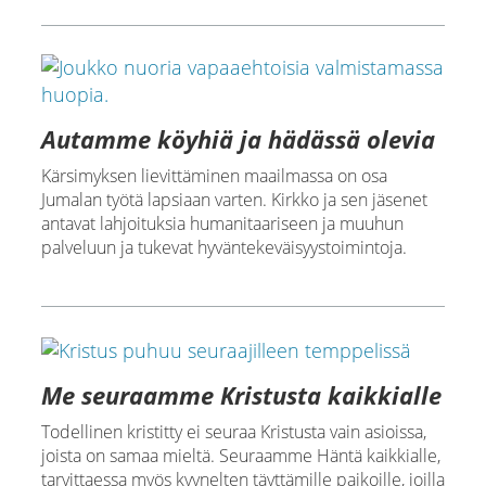
Autamme köyhiä ja hädässä olevia
Kärsimyksen lievittäminen maailmassa on osa
Jumalan työtä lapsiaan varten. Kirkko ja sen jäsenet
antavat lahjoituksia humanitaariseen ja muuhun
palveluun ja tukevat hyväntekeväisyystoimintoja.
Me seuraamme Kristusta kaikkialle
Todellinen kristitty ei seuraa Kristusta vain asioissa,
joista on samaa mieltä. Seuraamme Häntä kaikkialle,
tarvittaessa myös kyynelten täyttämille paikoille, joilla