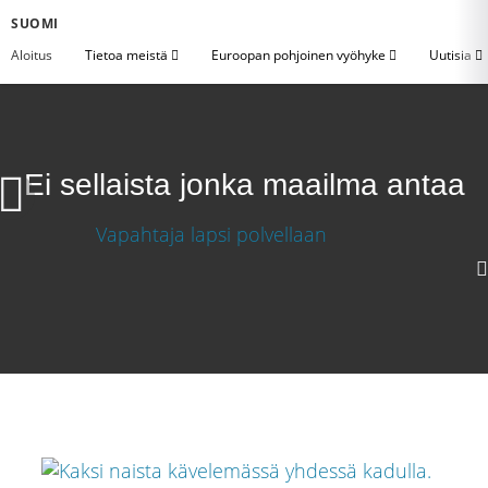
SUOMI
Aloitus
Tietoa meistä
Euroopan pohjoinen vyöhyke
Uutisia
Ei sellaista jonka maailma antaa
Ei sellaista jonka maailma antaa
Lataa video