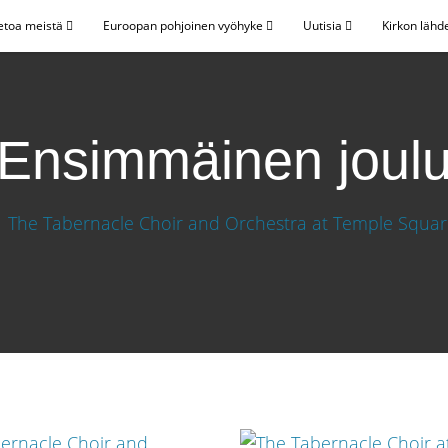
etoa meistä
Euroopan pohjoinen vyöhyke
Uutisia
Kirkon lähd
Ensimmäinen joul