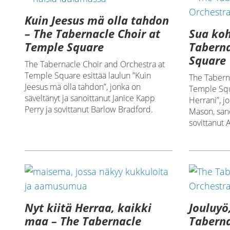
Kuin Jeesus mä olla tahdon
Sua koh
– The Tabernacle Choir at
Taberna
Temple Square
Square
The Tabernacle Choir and Orchestra at
Temple Square esittää laulun ”Kuin
The Tabern
Jeesus mä olla tahdon”, jonka on
Temple Squa
säveltänyt ja sanoittanut Janice Kapp
Herrani”, j
Perry ja sovittanut Barlow Bradford.
Mason, sano
sovittanut 
Nyt kiitä Herraa, kaikki
Jouluyö
maa – The Tabernacle
Taberna