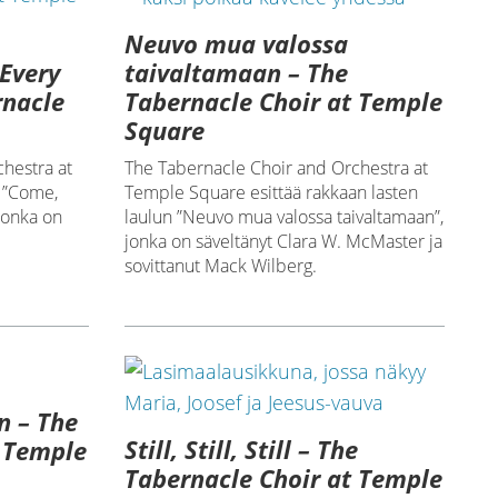
Neuvo mua valossa
Every
taivaltamaan – The
rnacle
Tabernacle Choir at Temple
Square
hestra at
The Tabernacle Choir and Orchestra at
n ”Come,
Temple Square esittää rakkaan lasten
 jonka on
laulun ”Neuvo mua valossa taivaltamaan”,
jonka on säveltänyt Clara W. McMaster ja
sovittanut Mack Wilberg.
n – The
Still, Still, Still – The
t Temple
Tabernacle Choir at Temple