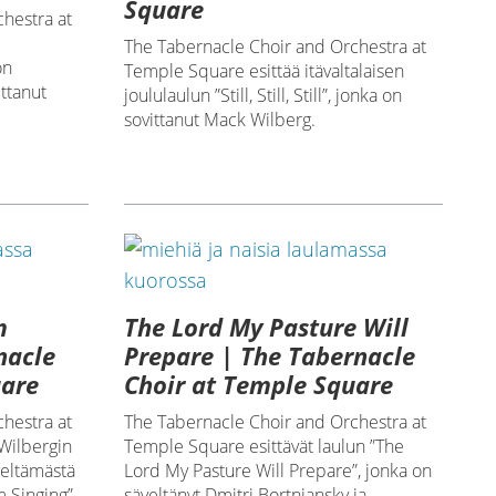
Square
hestra at
The Tabernacle Choir and Orchestra at
on
Temple Square esittää itävaltalaisen
ittanut
joululaulun ”Still, Still, Still”, jonka on
sovittanut Mack Wilberg.
m
The Lord My Pasture Will
nacle
Prepare | The Tabernacle
uare
Choir at Temple Square
hestra at
The Tabernacle Choir and Orchestra at
Wilbergin
Temple Square esittävät laulun ”The
veltämästä
Lord My Pasture Will Prepare”, jonka on
 Singing”.
säveltänyt Dmitri Bortniansky ja