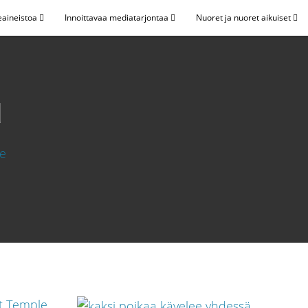
eaineistoa
Innoittavaa mediatarjontaa
Nuoret ja nuoret aikuiset
u