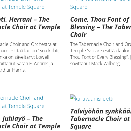
ti, Herrani – The
Come, Thou Font of 
cle Choir at Temple
Blessing – The Tabe
Choir
acle Choir and Orchestra at
The Tabernacle Choir and Orc
re esittää laulun ”Sua kohti,
Temple Square esittää laulu
onka on säveltänyt Lowell
Thou Font of Every Blessing”,
ittanut Sarah F. Adams ja
sovittanut Mack Wilberg.
Arthur Harris.
Talviyöhön synkkää
, juhlayö – The
Tabernacle Choir a
cle Choir at Temple
Square