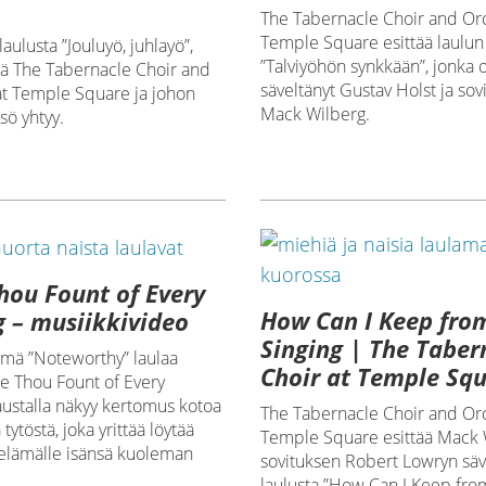
The Tabernacle Choir and Orc
Temple Square esittää laulun
laulusta ”Jouluyö, juhlayö”,
”Talviyöhön synkkään”, jonka 
ää The Tabernacle Choir and
säveltänyt Gustav Holst ja sov
at Temple Square ja johon
Mack Wilberg.
sö yhtyy.
ou Fount of Every
How Can I Keep fro
g – musiikkivideo
Singing | The Taber
hmä ”Noteworthy” laulaa
Choir at Temple Sq
e Thou Fount of Every
austalla näkyy kertomus kotoa
The Tabernacle Choir and Orc
tytöstä, joka yrittää löytää
Temple Square esittää Mack 
 elämälle isänsä kuoleman
sovituksen Robert Lowryn sä
laulusta ”How Can I Keep from