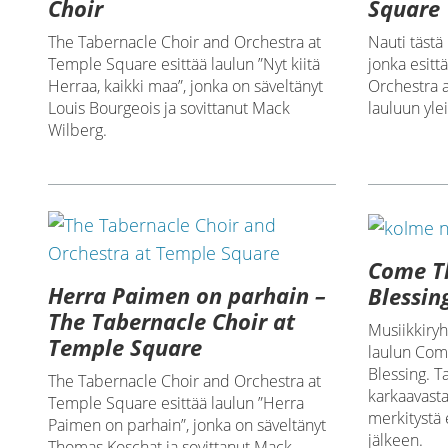
Choir
Square
The Tabernacle Choir and Orchestra at
Nauti tästä 
Temple Square esittää laulun ”Nyt kiitä
jonka esitt
Herraa, kaikki maa”, jonka on säveltänyt
Orchestra 
Louis Bourgeois ja sovittanut Mack
lauluun ylei
Wilberg.
Come Th
Herra Paimen on parhain –
Blessin
The Tabernacle Choir at
Musiikkiry
Temple Square
laulun Com
Blessing. T
The Tabernacle Choir and Orchestra at
karkaavasta 
Temple Square esittää laulun ”Herra
merkitystä
Paimen on parhain”, jonka on säveltänyt
jälkeen.
Thomas Koschat ja sovittanut Mack