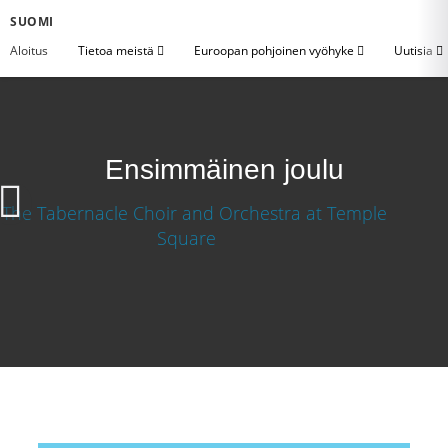
SUOMI
Aloitus
Tietoa meistä
Euroopan pohjoinen vyöhyke
Uutisia
Ensimmäinen joulu