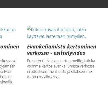
tominen
Evankeliumista kertominen
verkossa - esittelyvideo
rkossa voi
Presidentti Nelson kertoo meille, kuinka
 löytämään
voimme kertoa evankeliumista verkossa
selvää,
erottuaksemme muista ja ollaksemme
ohottaa
valona maailmassa.
yksellä.