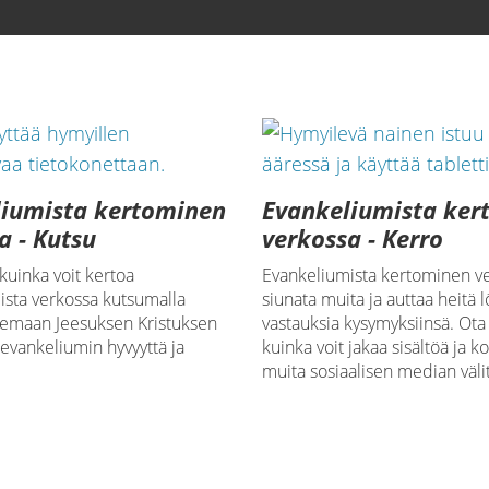
liumista kertominen
Evankeliumista ker
a - Kutsu
verkossa - Kerro
 kuinka voit kertoa
Evankeliumista kertominen ve
ista verkossa kutsumalla
siunata muita ja auttaa heitä
kemaan Jeesuksen Kristuksen
vastauksia kysymyksiinsä. Ota 
evankeliumin hyvyyttä ja
kuinka voit jakaa sisältöä ja k
muita sosiaalisen median välit