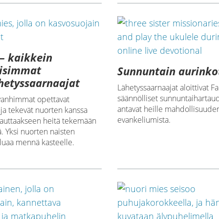
– kaikkein
lisimmat
Sunnuntain aurinko
hetyssaarnaajat
Lähetyssaarnaajat aloittivat 
säännölliset sunnuntaihartaud
vanhimmat opettavat
antavat heille mahdollisuud
ja tekevät nuorten kanssa
evankeliumista.
ä auttaakseen heitä tekemään
ä. Yksi nuorten naisten
aluaa mennä kasteelle.