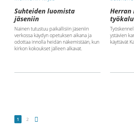
Suhteiden luomista
Herran 
jäseniin
työkalu
Nainen tutustuu paikallisiin jäseniin
Työskennel
verkossa käydyn opetuksen aikana ja
ystävien ka
odottaa innolla heidän näkemistään, kun
käyttävät K
kirkon kokoukset jälleen alkavat.
1
2