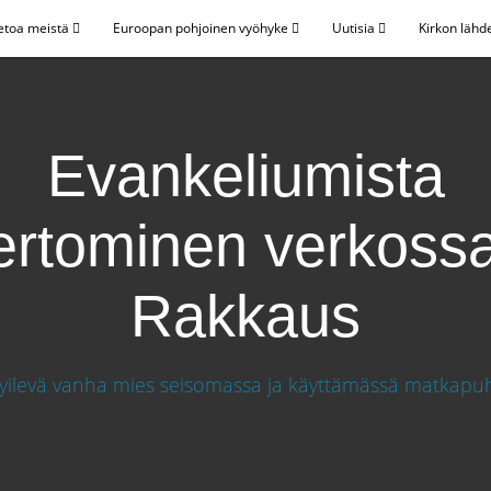
etoa meistä
Euroopan pohjoinen vyöhyke
Uutisia
Kirkon lähd
Evankeliumista
ertominen verkossa
Rakkaus
minen verkossa - Rakkaus