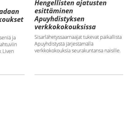
Hengellisten ajatusten
esittäminen
aadaan
Apuyhdistyksen
koukset
verkkokokouksissa
Sisarlähetyssaarnaajat tukevat paikallista
seniä ja
Apuyhdistystä järjestämällä
ahtuviin
verkkokokouksia seurakuntansa naisille.
k Liven