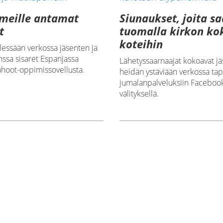
meille antamat
Siunaukset, joita s
t
tuomalla kirkon ko
koteihin
lessään verkossa jäsenten ja
nssa sisaret Espanjassa
Lähetyssaarnaajat kokoavat jä
ahoot-oppimissovellusta.
heidän ystäviään verkossa tap
jumalanpalveluksiin Faceboo
välityksellä.