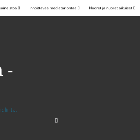
eaineistoa
Innoittavaa mediatarjontaa
Nuoret ja nuoret aikuiset
 -