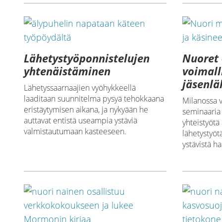
Lähetystyöponnistelujen
Nuoret 
yhtenäistäminen
voimal
jäsenlä
Lähetyssaarnaajien vyöhykkeellä
laaditaan suunnitelma pysyä tehokkaana
Milanossa 
eristäytymisen aikana, ja nykyään he
seminaaria 
auttavat entistä useampia ystäviä
yhteistyöt
valmistautumaan kasteeseen.
lähetystyöt
ystävistä h