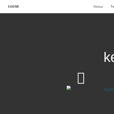
SUOMI
Aloitus
Ti
k
Evankeliumista kerto