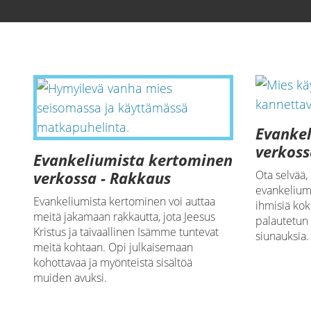
Lataa video
Evanke
verkoss
Evankeliumista kertominen
verkossa - Rakkaus
Ota selvää,
evankelium
Evankeliumista kertominen voi auttaa
ihmisiä ko
meitä jakamaan rakkautta, jota Jeesus
palautetun 
Kristus ja taivaallinen Isämme tuntevat
siunauksia.
meitä kohtaan. Opi julkaisemaan
kohottavaa ja myönteistä sisältöä
muiden avuksi.