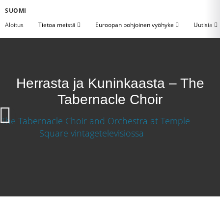
SUOMI
Aloitus
Tietoa meistä
Euroopan pohjoinen vyöhyke
Uutisia
Herrasta ja Kuninkaasta – The
Tabernacle Choir