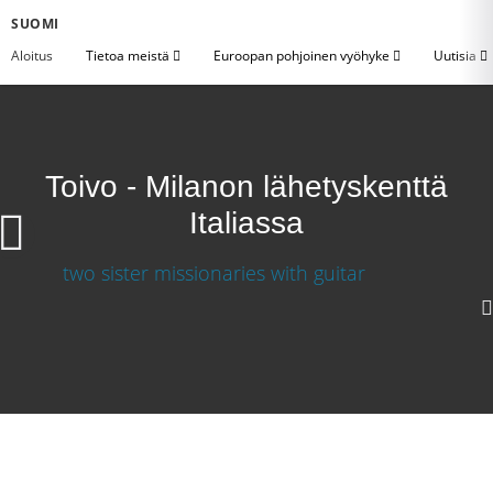
SUOMI
Aloitus
Tietoa meistä
Euroopan pohjoinen vyöhyke
Uutisia
Toivo - Milanon lähetyskenttä
Italiassa
360p