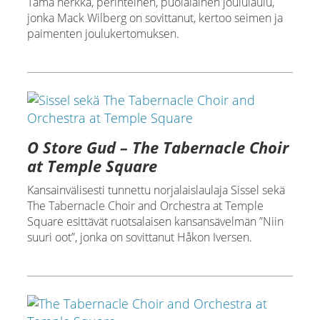
Tämä herkkä, perinteinen, puolalainen joululaulu,
jonka Mack Wilberg on sovittanut, kertoo seimen ja
paimenten joulukertomuksen.
O Store Gud – The Tabernacle Choir
at Temple Square
Kansainvälisesti tunnettu norjalaislaulaja Sissel sekä
The Tabernacle Choir and Orchestra at Temple
Square esittävät ruotsalaisen kansansävelmän ”Niin
suuri oot”, jonka on sovittanut Håkon Iversen.