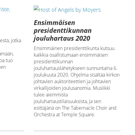
Ensimmäisen
presidenttikunnan
jouluhartaus 2020
estä, jotka
Ensimmäinen presidenttikunta kutsuu
ämään,
kaikkia osallistumaan ensimmäisen
voa tuo
presidenttikunnan
nen
jouluhartauslähetykseen sunnuntaina 6.
joulukuuta 2020. Ohjelma sisältää kirkon
johtavien auktoriteettien ja johtavien
virkailijoiden joulusanomia. Musiikki
tulee aiemmista
jouluhartaustilaisuuksista, ja sen
esittäjänä on The Tabernacle Choir and
Orchestra at Temple Square.