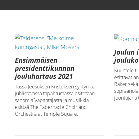
Joulun 
Ensimmäisen
jouluko
presidenttikunnan
Kuuntele tut
jouluhartaus 2021
esittävät ar
Baker sekä 
Tässä Jeesuksen Kristuksen syntymää
sopraanola
juhlistavassa tapahtumassa esitetään
juontajana 
sanomia Vapahtajasta ja musiikkia
esittää The Tabernacle Choir and
Orchestra at Temple Square.