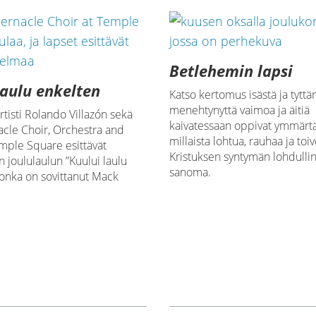
Betlehemin lapsi
laulu enkelten
Katso kertomus isästä ja tyttär
menehtynyttä vaimoa ja äitiä
artisti Rolando Villazón sekä
kaivatessaan oppivat ymmärt
acle Choir, Orchestra and
millaista lohtua, rauhaa ja toi
mple Square esittävät
Kristuksen syntymän lohdulli
n joululaulun ”Kuului laulu
sanoma.
jonka on sovittanut Mack