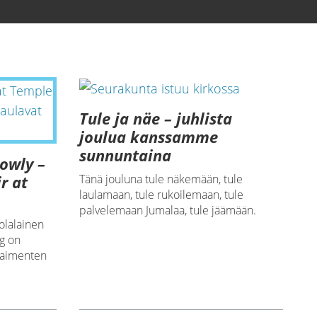
Tule ja näe – juhlista
joulua kanssamme
sunnuntaina
Lowly –
r at
Tänä jouluna tule näkemään, tule
laulamaan, tule rukoilemaan, tule
palvelemaan Jumalaa, tule jäämään.
olalainen
rg on
 paimenten