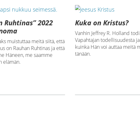
 Ruhtinas” 2022
Kuka on Kristus?
anoma
Vanhin Jeffrey R. Holland todi
Vapahtajan todellisuudesta ja 
aks muistuttaa meitä siitä, että
kuinka Hän voi auttaa meitä 
tus on Rauhan Ruhtinas ja että
tänään.
me Häneen, me saamme
en elämän.