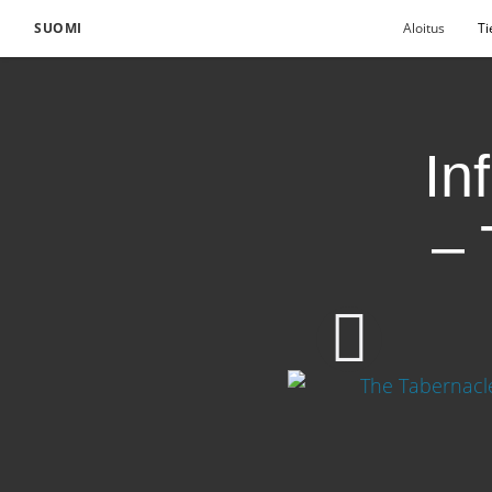
SUOMI
Aloitus
Ti
In
– 