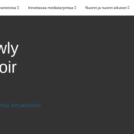
eaineistoa
Innoittavaa mediatarjontaa
Nuoret ja nuoret aikuiset
wly
oir