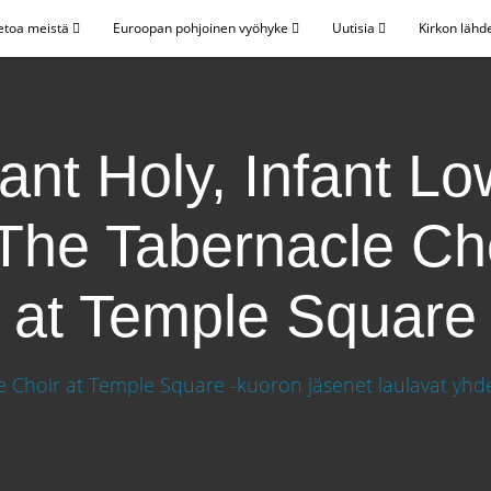
etoa meistä
Euroopan pohjoinen vyöhyke
Uutisia
Kirkon lähd
fant Holy, Infant Lo
The Tabernacle Ch
at Temple Square