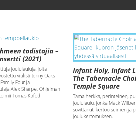
ihmeen todistajia –
nsertti (2021)
Infant Holy, Infant 
tuja joululauluja, joita
vostettu viulisti Jenny Oaks
The Tabernacle Choi
Family Four ja
Temple Square
ulaja Alex Sharpe. Ohjelman
toimii Tomas Kofod.
Tämä herkkä, perinteinen, pu
joululaulu, jonka Mack Wilbe
sovittanut, kertoo seimen ja
joulukertomuksen.