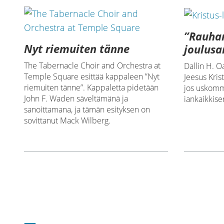
”Rauhan
Nyt riemuiten tänne
joulus
The Tabernacle Choir and Orchestra at
Dallin H. O
Temple Square esittää kappaleen ”Nyt
Jeesus Kris
riemuiten tänne”. Kappaletta pidetään
jos uskom
John F. Waden säveltämänä ja
iankaikkis
sanoittamana, ja tämän esityksen on
sovittanut Mack Wilberg.