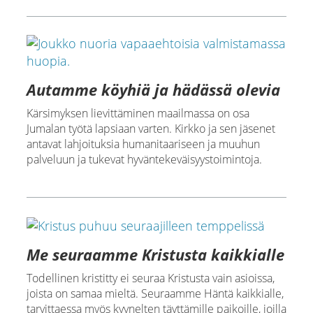
Autamme köyhiä ja hädässä olevia
Kärsimyksen lievittäminen maailmassa on osa
Jumalan työtä lapsiaan varten. Kirkko ja sen jäsenet
antavat lahjoituksia humanitaariseen ja muuhun
palveluun ja tukevat hyväntekeväisyystoimintoja.
Me seuraamme Kristusta kaikkialle
Todellinen kristitty ei seuraa Kristusta vain asioissa,
joista on samaa mieltä. Seuraamme Häntä kaikkialle,
tarvittaessa myös kyynelten täyttämille paikoille, joilla