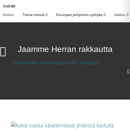
SUOMI
Aloitus
Tietoa meistä
Euroopan pohjoinen vyöhyke
Uutisia
Jaamme Herran rakkautta
Jaamme Herran rakkautta
Lataa video