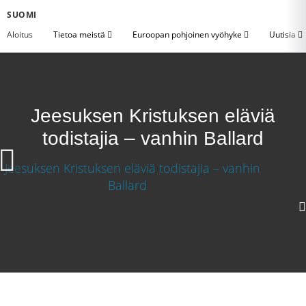
SUOMI
Aloitus
Tietoa meistä
Euroopan pohjoinen vyöhyke
Uutisia
Jeesuksen Kristuksen eläviä
todistajia – vanhin Ballard
1080p
720p
360p