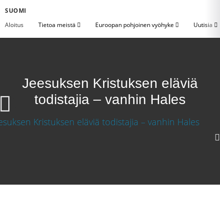
SUOMI
Aloitus
Tietoa meistä
Euroopan pohjoinen vyöhyke
Uutisia
Jeesuksen Kristuksen eläviä
todistajia – vanhin Hales
1080p
720p
360p