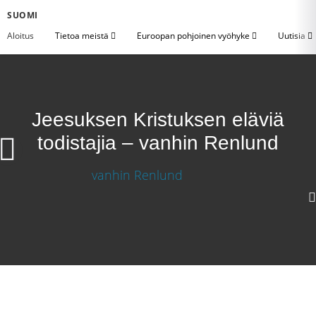
SUOMI
Aloitus
Tietoa meistä
Euroopan pohjoinen vyöhyke
Uutisia
Jeesuksen Kristuksen eläviä
todistajia – vanhin Renlund
1080p
720p
360p