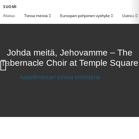
SUOMI
Aloitus
Tietoa meistä
Euroopan pohjoinen vyöhyke
Uutisia
Johda meitä, Jehovamme – The
Tabernacle Choir at Temple Square