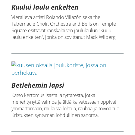
Kuului laulu enkelten
Vieraileva artisti Rolando Villazón sekä the
Tabernacle Choir, Orchestra and Bells on Temple
Square esittävät ranskalaisen joululaulun ”Kuului
laulu enkelten”, jonka on sovittanut Mack Wilberg.
Betlehemin lapsi
Katso kertomus isästä ja tyttärestä, jotka
menehtynyttä vaimoa ja äitiä kaivatessaan oppivat
ymmärtämään, millaista lohtua, rauhaa ja toivoa tuo
Kristuksen syntymän lohdullinen sanoma.