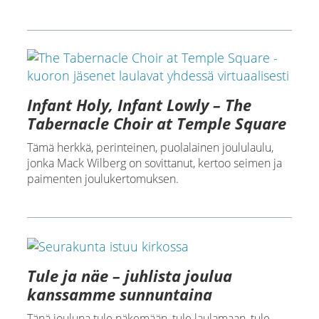
Infant Holy, Infant Lowly – The
Tabernacle Choir at Temple Square
Tämä herkkä, perinteinen, puolalainen joululaulu,
jonka Mack Wilberg on sovittanut, kertoo seimen ja
paimenten joulukertomuksen.
Tule ja näe – juhlista joulua
kanssamme sunnuntaina
Tänä jouluna tule näkemään, tule laulamaan, tule