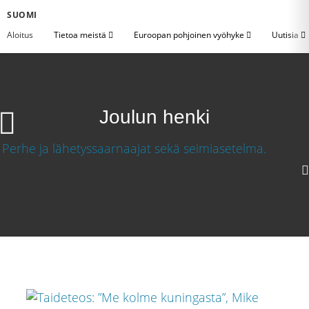
SUOMI
Aloitus
Tietoa meistä
Euroopan pohjoinen vyöhyke
Uutisia
Joulun henki
Joulun henki
Lataa video