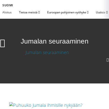
SUOMI
Aloitus
Tietoa meistä
Euroopan pohjoinen vyöhyke
Uutisia
Jumalan seuraaminen
720p
360p