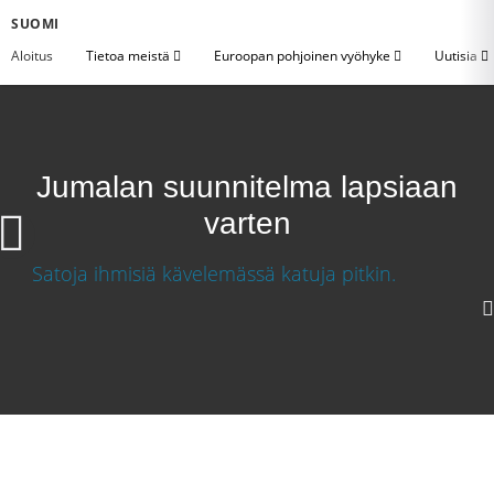
SUOMI
Aloitus
Tietoa meistä
Euroopan pohjoinen vyöhyke
Uutisia
Jumalan suunnitelma lapsiaan
varten
720p
360p