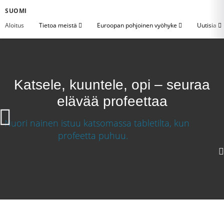
SUOMI
Aloitus
Tietoa meistä
Euroopan pohjoinen vyöhyke
Uutisia
Katsele, kuuntele, opi – seuraa
elävää profeettaa
720p