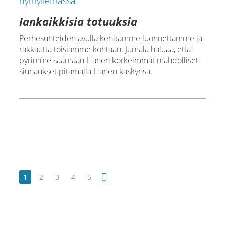
Iankaikkisia totuuksia
Perhesuhteiden avulla kehitämme luonnettamme ja
rakkautta toisiamme kohtaan. Jumala haluaa, että
pyrimme saamaan Hänen korkeimmat mahdolliset
siunaukset pitämällä Hänen käskynsä.
1
2
3
4
5