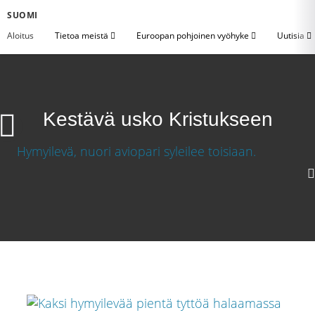
SUOMI
Aloitus
Tietoa meistä
Euroopan pohjoinen vyöhyke
Uutisia
Kestävä usko Kristukseen
720p
360p