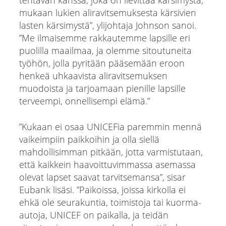
tehtävän kanssa, joka on lievittää kärsimystä,
mukaan lukien aliravitsemuksesta kärsivien
lasten kärsimystä”, ylijohtaja Johnson sanoi.
”Me ilmaisemme rakkautemme lapsille eri
puolilla maailmaa, ja olemme sitoutuneita
työhön, jolla pyritään pääsemään eroon
henkeä uhkaavista aliravitsemuksen
muodoista ja tarjoamaan pienille lapsille
terveempi, onnellisempi elämä.”
”Kukaan ei osaa UNICEFia paremmin mennä
vaikeimpiin paikkoihin ja olla siellä
mahdollisimman pitkään, jotta varmistutaan,
että kaikkein haavoittuvimmassa asemassa
olevat lapset saavat tarvitsemansa”, sisar
Eubank lisäsi. ”Paikoissa, joissa kirkolla ei
ehkä ole seurakuntia, toimistoja tai kuorma-
autoja, UNICEF on paikalla, ja teidän