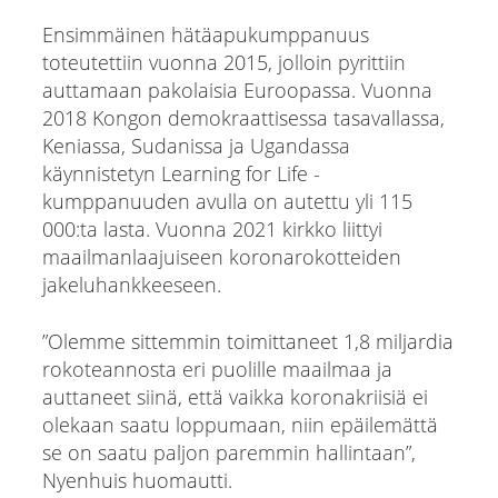
Ensimmäinen hätäapukumppanuus
toteutettiin vuonna 2015, jolloin pyrittiin
auttamaan pakolaisia Euroopassa. Vuonna
2018 Kongon demokraattisessa tasavallassa,
Keniassa, Sudanissa ja Ugandassa
käynnistetyn Learning for Life -
kumppanuuden avulla on autettu yli 115
000:ta lasta. Vuonna 2021 kirkko liittyi
maailmanlaajuiseen koronarokotteiden
jakeluhankkeeseen.
”Olemme sittemmin toimittaneet 1,8 miljardia
rokoteannosta eri puolille maailmaa ja
auttaneet siinä, että vaikka koronakriisiä ei
olekaan saatu loppumaan, niin epäilemättä
se on saatu paljon paremmin hallintaan”,
Nyenhuis huomautti.