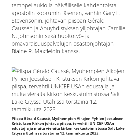
temppeliaukiolla päivälliselle kahdentoista
apostolin koorumin jäsenen, vanhin Gary E.
Stevensonin, johtavan piispan Gérald
Caussén ja Apuyhdistyksen ylijohtajan Camille
N. Johnsonin sekä huoltotyö- ja
omavaraisuuspalvelujen osastonjohtajan
Blaine R. Maxfieldin kanssa.
Piispa Gérald Caussé, Myöhempien Aikojen Pyhien Jeesuksen
Kristuksen Kirkon johtava piispa, tervehtii UNICEF USAn
edustajia ja muita vieraita kirkon keskustoimistossa Salt Lake
Cityssä Utahissa torstaina 12. tammikuuta 2023.