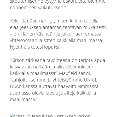
sitoutumisenne pysyy. Ja uskon, että olemme
nähneet sen vaikutuksen.”
”Olen tänään nähnyt, miten kirkko todella
elää Jeesuksen antaman tehtävän mukaisesti
– on Hänen käsinään ja jalkoinaan omassa
yhteisössään ja sitten kaikkialla maailmassa”,
Nyenhuis totesi lopuksi.
”Kirkon tärkeänä tavoitteena on tarjota apua
kasvavaan nälkään ja aliravitsemukseen
kaikkialla maailmassa”, Maxfield sanoi.
”Lahjoituksemme ja yhteistyömme UNICEF
USAn kanssa auttavat haavoittuvimmassa
asemassa olevia lapsia ja äitejä kaikkialla
maailmassa.”