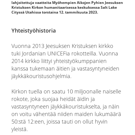
lahjoitettuja vaatteita Myöhempien Aikojen Pyhien Jeesuksen
Kristuksen Kirkon humanitaarisessa keskuksessa Salt Lake
Cityssä Utahissa torstaina 12. tammikuuta 2023.
Yhteistyöhistoria
Vuonna 2013 Jeesuksen Kristuksen kirkko
tuki Jordanian UNICEFia rokotteilla. Vuonna
2014 kirkko liittyi yhteistyökumppanien
kanssa tukemaan äitien ja vastasyntyneiden
jäykkäkouristusohjelmia.
Kirkon tuella on saatu 10 miljoonalle naiselle
rokote, joka suojaa heidät äidin ja
vastasyntyneen jäykkäkouristukselta, ja näin
on voitu vähentää niiden maiden lukumäärä
50:stä 12:een, joissa tauti on ollut hyvin
yleistä.