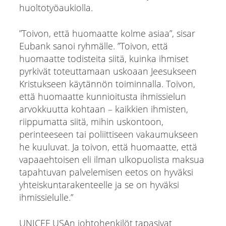
huoltotyöaukiolla.
”Toivon, että huomaatte kolme asiaa”, sisar
Eubank sanoi ryhmälle. ”Toivon, että
huomaatte todisteita siitä, kuinka ihmiset
pyrkivät toteuttamaan uskoaan Jeesukseen
Kristukseen käytännön toiminnalla. Toivon,
että huomaatte kunnioitusta ihmissielun
arvokkuutta kohtaan – kaikkien ihmisten,
riippumatta siitä, mihin uskontoon,
perinteeseen tai poliittiseen vakaumukseen
he kuuluvat. Ja toivon, että huomaatte, että
vapaaehtoisen eli ilman ulkopuolista maksua
tapahtuvan palvelemisen eetos on hyväksi
yhteiskuntarakenteelle ja se on hyväksi
ihmissielulle.”
UNICEF USAn johtohenkilöt tapasivat