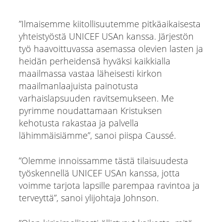
”Ilmaisemme kiitollisuutemme pitkäaikaisesta
yhteistyöstä UNICEF USAn kanssa. Järjestön
työ haavoittuvassa asemassa olevien lasten ja
heidän perheidensä hyväksi kaikkialla
maailmassa vastaa läheisesti kirkon
maailmanlaajuista painotusta
varhaislapsuuden ravitsemukseen. Me
pyrimme noudattamaan Kristuksen
kehotusta rakastaa ja palvella
lähimmäisiämme”, sanoi piispa Caussé.
”Olemme innoissamme tästä tilaisuudesta
työskennellä UNICEF USAn kanssa, jotta
voimme tarjota lapsille parempaa ravintoa ja
terveyttä”, sanoi ylijohtaja Johnson.