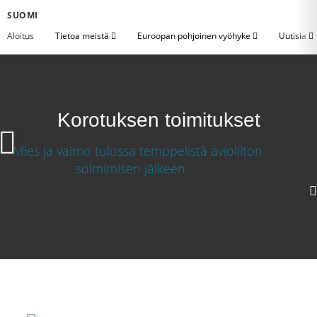
SUOMI
Aloitus
Tietoa meistä
Euroopan pohjoinen vyöhyke
Uutisia
Korotuksen toimitukset
1080p